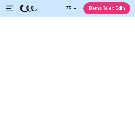
TR
Demo Talep Edin
HiringCycle Ekibi
Yayınlanma:
15.09.2023
Güncellenme:
08.08.2026
Paylaş