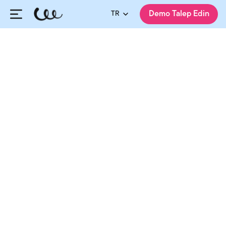
TR
Demo Talep Edin
HiringCycle Ekibi
Yayınlanma:
25.02.2025
Güncellenme:
07.08.2026
Paylaş