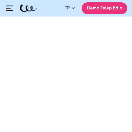
TR
Demo Talep Edin
HiringCycle Ekibi
Yayınlanma:
25.03.2024
Güncellenme:
06.08.2026