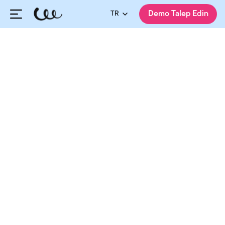
TR
Demo Talep Edin
HiringCycle Ekibi
Yayınlanma:
06.03.2025
Güncellenme:
09.08.2026
Paylaş